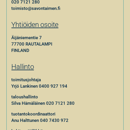
020 7121 280
toimisto@savontaimen.fi
Yhtiöiden osoite
Äijäniementie 7
77700 RAUTALAMPI
FINLAND
Hallinto
toimitusjohtaja
Yrjö Lankinen
0400 927 194
taloushallinto
Silva Hämäläinen
020 7121 280
tuotantokoordinaattori
Anu Halttunen
040 7430 972